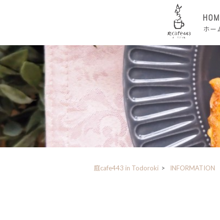
HOM
ホー
庭cafe443 in Todoroki
>
INFORMATION