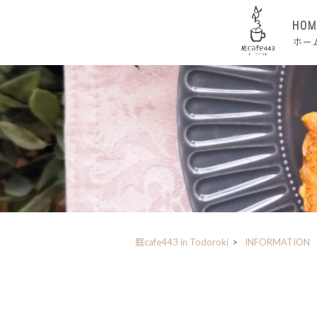
HOM
ホー
庭cafe443 in Todoroki
>
INFORMATION