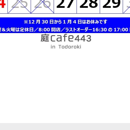
r
e
共
有