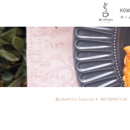
HOM
ホー
庭cafe443 in Todoroki
>
INFORMATION