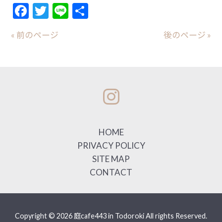
Facebook
Twitter
Line
共
有
« 前のページ
後のページ »
HOME
PRIVACY POLICY
SITE MAP
CONTACT
Copyright © 2026 庭cafe443 in Todoroki All rights Reserved.